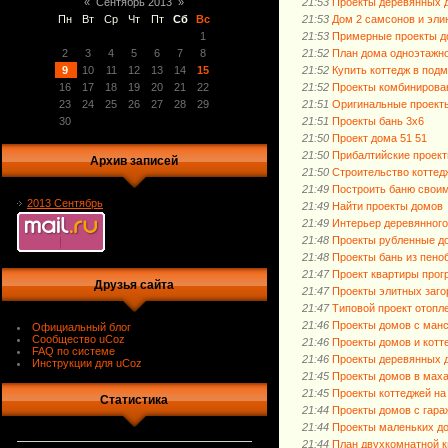
21:53
Проекты деревянных 
«
Сентябрь 2013
»
21:53
Дом 2 самсонов и эли
Пн
Вт
Ср
Чт
Пт
Сб
Вс
21:53
Примерные проекты д
1
21:52
План дома одноэтажно
2
3
4
5
6
7
8
21:52
Купить коттедж в под
9
10
11
12
13
14
15
21:52
Проекты комбинирова
16
17
18
19
20
21
22
21:51
Оригинальные проект
23
24
25
26
27
28
29
21:51
Проекты бань 3х6
30
21:50
Проект дома 51 51
21:50
Прибалтийские проек
Архив записей
21:50
Строительство коттед
21:49
Построить баню свои
2013 Сентябрь
21:49
Найти проекты домов
21:49
Интерьер деревянного
21:48
Проекты рубленные до
21:48
Проекты бань из пено
21:47
Проект квартиры прог
Друзья сайта
21:47
Проекты элитных заг
21:47
Типовой проект отопл
21:46
Проекты домов с манс
Официальный блог
Сообщество uCoz
21:46
Проекты домов и котт
FAQ по системе
21:46
Проекты деревянных д
Инструкции для uCoz
21:45
Проекты домов в мах
21:45
Проекты коттеджей на
Статистика
21:44
Проекты домов с гара
21:44
Проекты маленьких д
21:44
План двухкомнатной к