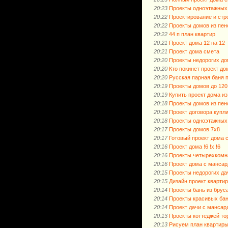
20:23
Проекты одноэтажных
20:22
Проектирование и стр
20:22
Проекты домов из пен
20:22
44 п план квартир
20:21
Проект дома 12 на 12
20:21
Проект дома смета
20:20
Проекты недорогих до
20:20
Кто покинет проект до
20:20
Русская парная баня 
20:19
Проекты домов до 120
20:19
Купить проект дома из
20:18
Проекты домов из пен
20:18
Проект договора купл
20:18
Проекты одноэтажных 
20:17
Проекты домов 7х8
20:17
Готовый проект дома 
20:16
Проект дома !6 !х !6
20:16
Проекты четырехкомн
20:16
Проект дома с мансар
20:15
Проекты недорогих д
20:15
Дизайн проект квартир
20:14
Проекты бань из бруса
20:14
Проекты красивых ба
20:14
Проект дачи с мансар
20:13
Проекты коттеджей то
20:13
Рисуем план квартир