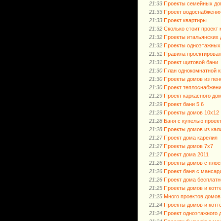
21:33
Проекты семейных до
21:33
Проект водоснабжени
21:33
Проект квартиры
21:32
Сколько стоит проект 
21:32
Проекты итальянских
21:32
Проекты одноэтажных 
21:31
Правила проектирова
21:31
Проект щитовой бани
21:30
План однокомнатной к
21:30
Проекты домов из пен
21:30
Проект теплоснабжени
21:29
Проект каркасного до
21:29
Проект бани 5 6
21:29
Проекты домов 10х12
21:28
Баня с купелью проек
21:28
Проекты домов из кал
21:27
Проект дома карелия
21:27
Проекты домов 7х7
21:27
Проект дома 2011
21:26
Проекты домов с пло
21:26
Проект баня с мансар
21:26
Проект дома бесплатн
21:25
Проекты домов и котт
21:25
Много проектов домов
21:24
Проекты домов и котт
21:24
Проект одноэтажного 