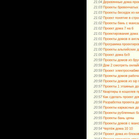
21:04
Деревянные дома про
21:03
Проекты бревенчатых
21:03
Проекты беседок из к
21:02
Проект понятие в стр
21:02
Проекты бань с манса
21:02
Проект дома 7 на 6
21:01
Проектирование дома 
21:01
Проекты домов в англ
21:00
Программа проектиро
21:00
Проекты альпийских 
21:00
Проект дома 6х9
20:59
Проекты домов из бру
20:59
Дом 2 смотреть онлай
20:59
Проект электроснабже
20:58
Проекты домов рабоч
20:58
Проекты домов из sip
20:57
Проекты 1 этажных д
20:57
Квартиры в кошелев п
20:57
Как сделать проект д
20:56
Разработка проекта д
20:56
Проекты каркасных до
20:56
Проекты рубленных б
20:55
Проекты бань цены
20:55
Проекты домов с ман
20:54
Чертёж дома 10 10
20:54
Проект дома из блоко
20:54
Проект строительства