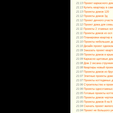
21:13
Проект каркасного до
21:13
Купить квартиру в са
21:13
Проекты домов 120
21:12
Проекты домов 3д
21:12
Проект дачного участк
21:12
Проект дома для семь
21:11
Проекты 2 этажных ко
21:11
Проекты домов из осп
21:10
Планировки квартир в
21:10
Проекты небольших д
21:10
Дизайн проект одноко
21:09
Заказать проект квар
21:09
Проекты домов в кры
21:09
Каркасно щитовые до
21:08
Дом 2 оксана струнки
21:08
Квартиры новый проек
21:07
Проекты домов из бру
21:07
Элитные проекты дом
21:07
Проекты коттеджных 
21:06
Строительство и прое
21:06
Проекты одноэтажных 
21:05
Готовые проекты котт
21:05
Проекты домов черте
21:05
Проекты домов 8 на 8
21:04
Скачать проект жилог
21:04
Проект не большого у