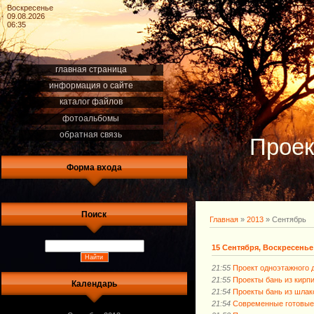
Воскресенье
09.08.2026
06:35
главная страница
информация о сайте
каталог файлов
фотоальбомы
обратная связь
Проек
Форма входа
Поиск
Главная
»
2013
»
Сентябрь
15 Сентября, Воскресенье
21:55
Проект одноэтажного 
21:55
Проекты бань из кирп
Календарь
21:54
Проекты бань из шлак
21:54
Современные готовые 