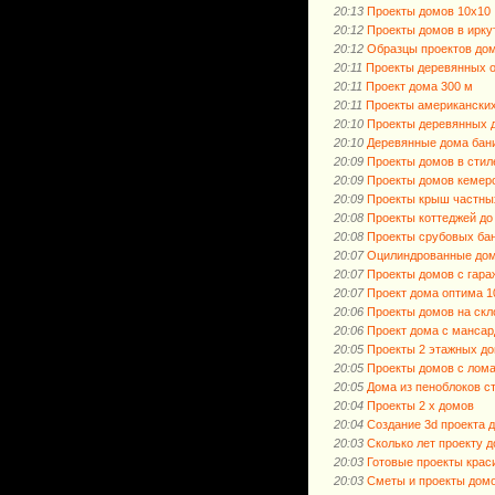
20:13
Проекты домов 10х10
20:12
Проекты домов в ирку
20:12
Образцы проектов до
20:11
Проекты деревянных о
20:11
Проект дома 300 м
20:11
Проекты американски
20:10
Проекты деревянных д
20:10
Деревянные дома бан
20:09
Проекты домов в стил
20:09
Проекты домов кемер
20:09
Проекты крыш частны
20:08
Проекты коттеджей до
20:08
Проекты срубовых ба
20:07
Оцилиндрованные дом
20:07
Проекты домов с гара
20:07
Проект дома оптима 1
20:06
Проекты домов на скл
20:06
Проект дома с мансар
20:05
Проекты 2 этажных д
20:05
Проекты домов с лом
20:05
Дома из пеноблоков с
20:04
Проекты 2 х домов
20:04
Создание 3d проекта 
20:03
Сколько лет проекту 
20:03
Готовые проекты крас
20:03
Сметы и проекты дом