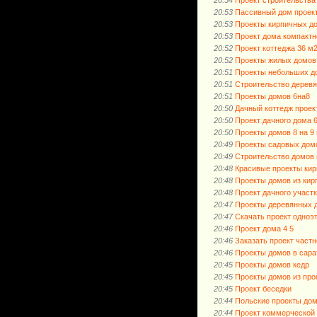
20:53
Пассивный дом проек
20:53
Проекты кирпичных д
20:53
Проект дома компактн
20:52
Проект коттеджа 36 м2
20:52
Проекты жилых домов 
20:51
Проекты небольших д
20:51
Строительство деревя
20:51
Проекты домов 6на8
20:50
Дачный коттедж проек
20:50
Проект дачного дома 
20:50
Проекты домов 8 на 9
20:49
Проекты садовых дом
20:49
Строительство домов 
20:48
Красивые проекты ки
20:48
Проекты домов из кир
20:48
Проект дачного участк
20:47
Проекты деревянных 
20:47
Скачать проект одноэ
20:46
Проект дома 4 5
20:46
Заказать проект частн
20:46
Проекты домов в сара
20:45
Проекты домов кедр
20:45
Проекты домов из про
20:45
Проект беседки
20:44
Польские проекты дом
20:44
Проект коммерческой