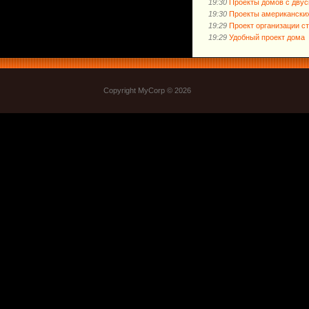
19:30
Проекты домов с дву
19:30
Проекты американских
19:29
Проект организации с
19:29
Удобный проект дома
Copyright MyCorp © 2026