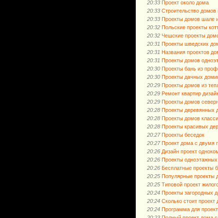
20:33
Проект около дома
20:33
Строительство домов 
20:33
Проекты домов шале и
20:32
Польские проекты кот
20:32
Чешские проекты дом
20:31
Проекты шведских до
20:31
Названия проектов до
20:31
Проекты домов одноэт
20:30
Проекты бань из проф
20:30
Проекты дачных доми
20:29
Проекты домов из теп
20:29
Ремонт квартир дизай
20:29
Проекты домов север
20:28
Проекты деревянных д
20:28
Проекты домов класс
20:28
Проекты красивых де
20:27
Проекты беседок
20:27
Проект дома с двумя 
20:26
Дизайн проект одноко
20:26
Проекты одноэтажных
20:26
Бесплатные проекты б
20:25
Популярные проекты д
20:25
Типовой проект жилог
20:24
Проекты загородных д
20:24
Сколько стоит проект
20:24
Программа для проек
20:23
Полный проект дома с