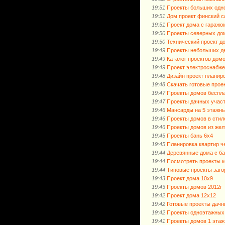
19:51
Проекты больших одн
19:51
Дом проект финский 
19:51
Проект дома с гаражо
19:50
Проекты северных до
19:50
Технический проект д
19:49
Проекты небольших д
19:49
Каталог проектов домо
19:49
Проект электроснабже
19:48
Дизайн проект планир
19:48
Скачать готовые прое
19:47
Проекты домов беспла
19:47
Проекты дачных учас
19:46
Мансарды на 5 этажны
19:46
Проекты домов в стил
19:46
Проекты домов из жел
19:45
Проекты бань 6х4
19:45
Планировка квартир ч
19:44
Деревянные дома с ба
19:44
Посмотреть проекты к
19:44
Типовые проекты заг
19:43
Проект дома 10х9
19:43
Проекты домов 2012г
19:42
Проект дома 12х12
19:42
Готовые проекты дач
19:42
Проекты одноэтажных
19:41
Проекты домов 1 этаж