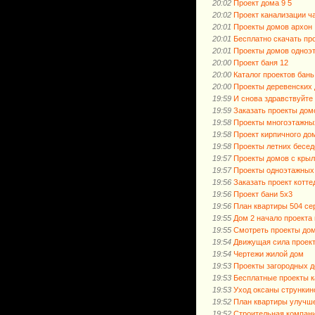
20:02
Проект дома 9 5
20:02
Проект канализации ч
20:01
Проекты домов архон
20:01
Бесплатно скачать про
20:01
Проекты домов одноэ
20:00
Проект баня 12
20:00
Каталог проектов бань
20:00
Проекты деревенских
19:59
И снова здравствуйте 
19:59
Заказать проекты дом
19:58
Проекты многоэтажны
19:58
Проект кирпичного до
19:58
Проекты летних бесед
19:57
Проекты домов с кры
19:57
Проекты одноэтажных
19:56
Заказать проект котте
19:56
Проект бани 5х3
19:56
План квартиры 504 се
19:55
Дом 2 начало проекта
19:55
Смотреть проекты до
19:54
Движущая сила проек
19:54
Чертежи жилой дом
19:53
Проекты загородных д
19:53
Бесплатные проекты к
19:53
Уход оксаны стрункин
19:52
План квартиры улучш
19:52
Строительная компани