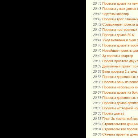
20:43
Проекты домов из пен
20:43
Проекты узких домов 
20:43
Чертежи квартир
20:42
Проекты трех этажны
20:42
Содержание проекта 
20:42
Проекты построенных
20:41
Проекты домов 60 м
20:41
Уход виталика и вики 
20:40
Проекты домов второй
20:40
Новейшие проекты до
20:40
3д проекты квартир
20:39
Проект простого двух
20:39
Дипломный проект по 
20:38
Бани проекты 2 этажа
20:38
Проекты деревянных 
20:38
Проекты бань из пено
20:37
Проекты небольших к
20:37
Проекты домов из бри
20:36
Проекты деревянных 
20:36
Проекты домов архите
20:36
Проекты коттеджей но
20:35
Проект дома j
20:35
План 3х комнатной кв
20:34
Строительство дачных
20:34
Строительство проект
20:34
Скачать проекты домо