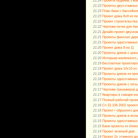
21:24
Проекти будинків з м
21:23
Проекты двухэтажных 
21:23
План бани с бассейно
21:23
Проект дома 8х8 из п
21:22
Проект строительства
21:22
Чертежи печек для ба
21:21
Дизайн проект двухко
21:21
Проекты финских дер
21:21
Проекты одноэтажных 
21:20
Проект дома 8 на 11
21:20
Проекты домов с цоко
21:20
Интерьер маленького 
21:19
Бесплатное проектиро
21:19
Проект дома 10х10 из 
21:18
Проекты домов из пр
21:18
Проекты одноэтажных
21:18
Проекты домов с печ
21:17
Чертежи тренажеров д
21:17
Квартиры в самаре ко
21:17
Полный рабочий проек
21:16
Сп 31 106 2002 проек
21:16
Проект г образного до
21:15
Проекты домов в испа
21:15
Проекты одноэтажных
21:15
Бани проекты из блок
21:14
Проект зеленый дом
21:14
Проект 2х этажного д