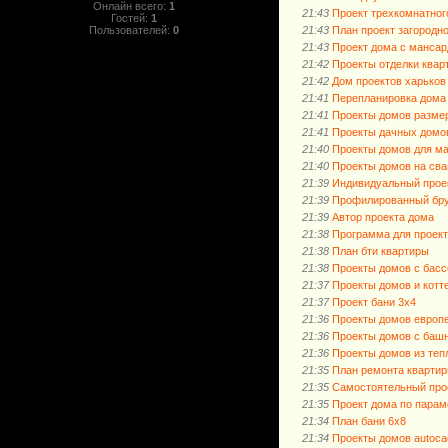
Онлайн всего:
1
21:43
Проект трехкомнатног
Гостей:
1
Пользователей:
0
21:43
План проект загородн
21:43
Проект дома с мансар
21:42
Проекты отделки квар
21:42
Дом проектов харьков
21:41
Перепланировка дома
21:41
Проекты домов размер
21:41
Проекты дачных домо
21:40
Проекты домов для ма
21:40
Проекты домов на сва
21:39
Индивидуальный прое
21:39
Профилированный бру
21:39
Автор проекта дома
21:38
Программа для проект
21:38
План бти квартиры
21:38
Проекты домов с бас
21:37
Проекты домов и котт
21:37
Проект бани 3х4
21:36
Проекты домов европ
21:36
Проекты домов с баш
21:36
Проекты домов из теп
21:35
План ремонта кварти
21:35
Самостоятельный про
21:35
Проект дома по пара
21:34
План бани 6х8
21:34
Проекты домов autoca