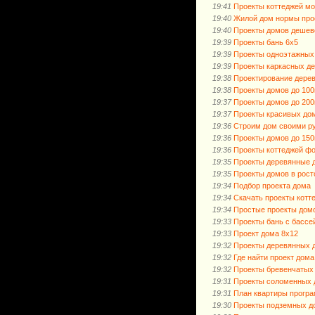
19:41
Проекты коттеджей м
19:40
Жилой дом нормы про
19:40
Проекты домов дешев
19:39
Проекты бань 6х5
19:39
Проекты одноэтажных
19:39
Проекты каркасных д
19:38
Проектирование дерев
19:38
Проекты домов до 10
19:37
Проекты домов до 200
19:37
Проекты красивых до
19:36
Строим дом своими р
19:36
Проекты домов до 15
19:36
Проекты коттеджей фо
19:35
Проекты деревянные 
19:35
Проекты домов в рост
19:34
Подбор проекта дома
19:34
Скачать проекты котт
19:34
Простые проекты домо
19:33
Проекты бань с бассе
19:33
Проект дома 8х12
19:32
Проекты деревянных 
19:32
Где найти проект дома
19:32
Проекты бревенчатых
19:31
Проекты соломенных 
19:31
План квартиры прогр
19:30
Проекты подземных д