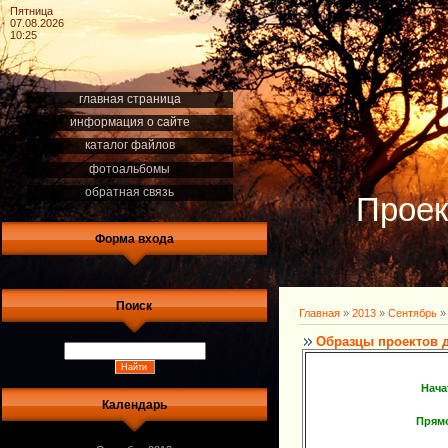
Пятница
07.08.2026
10:25
главная страница
информация о сайте
каталог файлов
фотоальбомы
обратная связь
Проек
Форма входа
Поиск
Главная
»
2013
»
Сентябрь
»
Образцы проектов 
Нача
Календарь
Прям