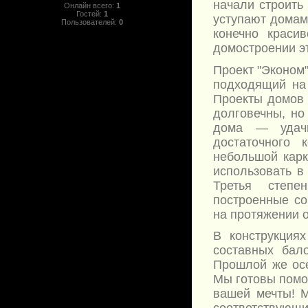
начали строить
Онлайн всего:
1
Гостей:
1
уступают домам
Пользователей:
0
конечно краси
домостроении э
Проект "Эконом"
подходящий на 
Проекты домов 
долговечны, но
дома — удачн
достаточного
небольшой карк
использовать в
Третья степен
построенные со
на протяжении о
В конструкция
составных бал
Прошлой же осе
Мы готовы помо
вашей мечты! 