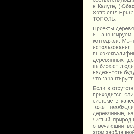
соответствующ
в Калуге, (Юбас
Sotralentz Epu
ТОПОЛЬ.
Проекты деревя
и анонсируем
коттеджей. Мон
использова
высококвалиф
деревянных до
выбирают люди,
надежность буду
что гарантирует
Если в отсутств
приходится сли
системе в каче
тоже необходи
деревянные, ка
чистый природн
отвечающий все
этом заоблачной