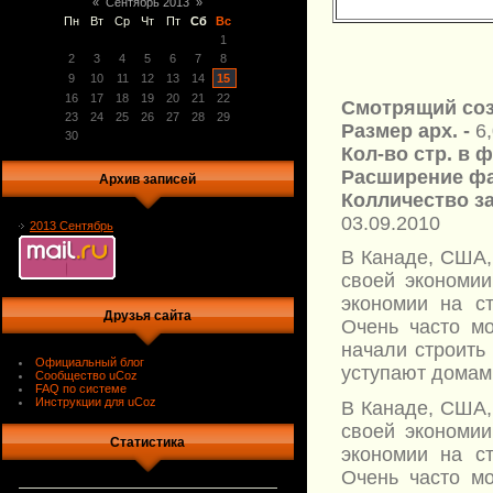
«
Сентябрь 2013
»
Пн
Вт
Ср
Чт
Пт
Сб
Вс
1
2
3
4
5
6
7
8
9
10
11
12
13
14
15
16
17
18
19
20
21
22
Смотрящий соз
23
24
25
26
27
28
29
Размер арх. -
6
30
Кол-во стр. в 
Расширение фа
Архив записей
Колличество за
03.09.2010
2013 Сентябрь
В Канаде, США,
своей экономии
экономии на с
Друзья сайта
Очень часто м
начали строить
Официальный блог
уступают домам 
Сообщество uCoz
FAQ по системе
Инструкции для uCoz
В Канаде, США,
своей экономии
Статистика
экономии на с
Очень часто м