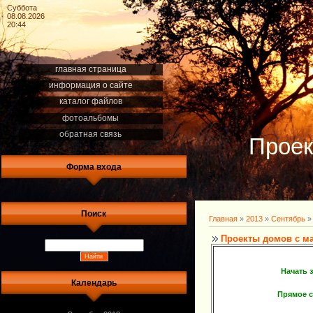
Суббота
08.08.2026
20:44
главная страница
информация о сайте
каталог файлов
фотоальбомы
обратная связь
Проек
Форма входа
Поиск
Главная
»
2013
»
Сентябрь
»
Проекты домов с м
Начать 
Календарь
Прямое 