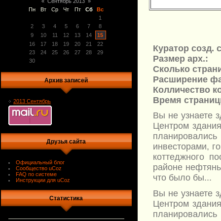
«
Сентябрь 2013
»
Пн
Вт
Ср
Чт
Пт
Сб
Вс
1
2
3
4
5
6
7
8
9
10
11
12
13
14
15
16
17
18
19
20
21
22
Куратор созд. 
23
24
25
26
27
28
29
Размер арх.:
30
Сколько страни
Расширение фа
Архив записей
Колличество ко
Время страниц
2013 Сентябрь
Вы не узнаете з
Центром здания
планировалис
Друзья сайта
инвесторами, го
коттеджного по
Официальный блог
районе нефтяны
Сообщество uCoz
FAQ по системе
что было бы...
Инструкции для uCoz
Вы не узнаете з
Статистика
Центром здания
планировалис