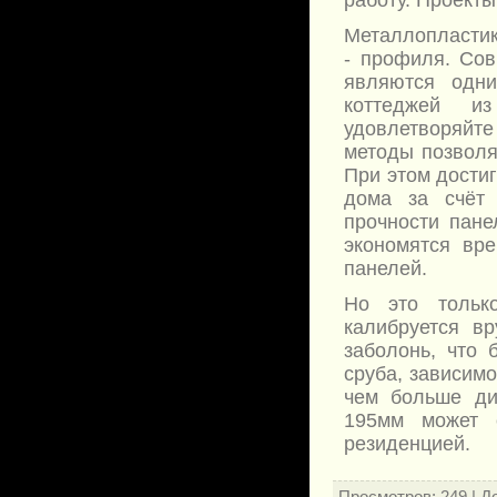
работу. Проекты
Металлопластик
- профиля. Сов
являются одни
коттеджей и
удовлетворяйте
методы позволя
При этом дости
дома за счёт 
прочности пане
экономятся вр
панелей.
Но это тольк
калибруется в
заболонь, что 
сруба, зависим
чем больше ди
195мм может 
резиденцией.
Просмотров
: 249 |
Д