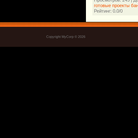
готовые проекты ба
Рейтинг
:
0.0
/
0
Copyright MyCorp © 2026