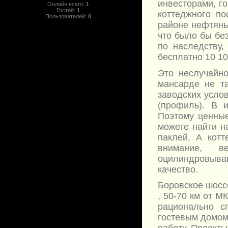
инвесторами, го
Онлайн всего:
1
Гостей:
1
коттеджного по
Пользователей:
0
районе нефтяны
что было бы бе
по наследству,
бесплатно 10 10
Это неслучайно
мансарде не та
заводских усло
(профиль). В 
Поэтому ценные
можете найти н
паклей. А котт
внимание, в
оцилиндровываю
качество.
Боровское шосс
, 50-70 км от М
рационально с
гостевым домом