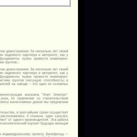
гии домостроения. За несколько лет своей
ю надежного партнера и авторитет, как у
я фундаменты нужно провести инженерно-
и грунтов...
гии домостроения. За несколько лет своей
ю надежного партнера и авторитет, как у
я фундаменты нужно провести инженерно-
истики грунтов (несущую способность) и
анелей на заводе – это одно из основных
конструкции магазина "Элит Электро".
 раза, по сравнению со строительством
проекты малоэтажных домов мы предлагаем
тельства, в кратчайшие сроки осуществят
расположились 4 спальни, один санузел,
люч" от одного производителя. Эта работа
ь психологический портрет будущих жильцов
ли индивидуальному проекту. Билефельд —