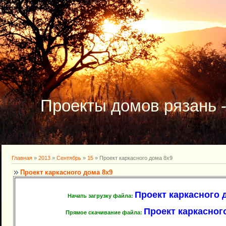
Проекты домов рязань 
Главная
»
2013
»
Сентябрь
»
15
» Проект каркасного дома 8х9
Проект каркасного дома 8х9
Проект каркасного до
Начать загрузку файла:
Проект каркасного
Прямое скачивание файла: