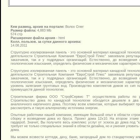
Кем размещ. архив на портале:
Волох Олег
Размер файла:
4,883 Mb
574 стр
Расширение файла архив -
html
Колл. пользов. за сутки данного архива:
14.08.2011
Структурно изолированная панель - это основной материал канадской техноло
деятельности Строительная Компания "ЕвроСтрой Плюс" завоевала репутаци
заказчиков, так и у подрядных организаций. Естественно, до возведени
геологические изыскания, определить физические и механические характеристик
Структурно изолированная панель - это основной материал канадской техноло
деятельности Строительная Компания "ЕвроСтрой Плюс" завоевала репутаци
заказчиков, так и у подрядных организаций. Естественно, до возведени
геологические изыскания, определить физические и механические характер
уровень залегания грунтовых вод. Производство комплектов домов из сип п
преимуществ данной технологии.
Строительная фирма ООО "СтройСервис Т" осуществляла работы по ре
Строительство дома по канадской технологии обходится дешевле в два
аналогичного кирпичного дома. Поэтому всем клиентам, которые выбирают 
рассмотреть и такую альтернативу источника энергии.
Опытные работники нашей компании, имеющие большой опыт в области строи
сборку и возведение дома из бруса. Проект дома 12х10. На втором этаже 
гардероб. Значит, Вы получите весь комплекс услуг от эскиза до дома под "к
требует не только специальных знаний в области дизайна, но и умения уловит
дома.
Мы можем возвести коттедж, дачу, баню, загородный дом по стандартному и