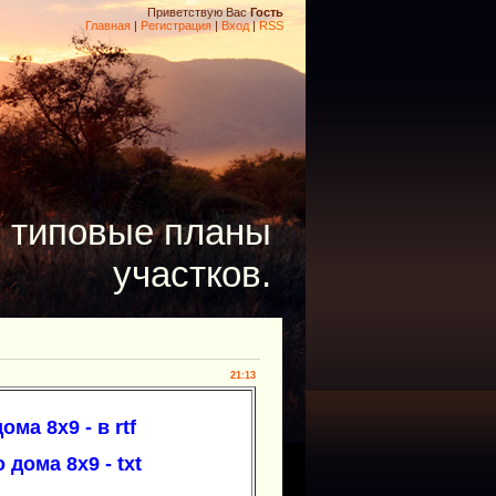
Приветствую Вас
Гость
Главная
|
Регистрация
|
Вход
|
RSS
- типовые планы
участков.
21:13
ма 8х9 - в rtf
 дома 8х9 - txt