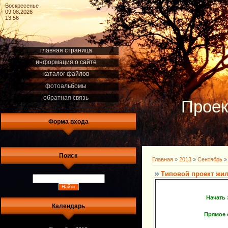
Воскресенье
09.08.2026
13:56
главная страница
информация о сайте
каталог файлов
фотоальбомы
обратная связь
Проек
Форма входа
Поиск
Главная
»
2013
»
Сентябрь
»
Типовой проект жи
Начать 
Календарь
Прямое 