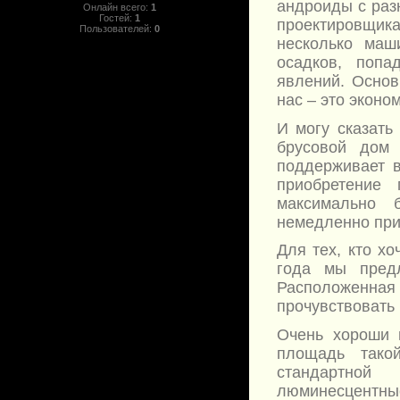
андроиды с раз
Онлайн всего:
1
Гостей:
1
проектировщика
Пользователей:
0
несколько маш
осадков, поп
явлений. Основ
нас – это эконо
И могу сказать
брусовой дом 
поддерживает в
приобретение
максимально 
немедленно прис
Для тех, кто хо
года мы предл
Расположенная
прочувствовать 
Очень хороши 
площадь тако
стандартной
люминесцентные