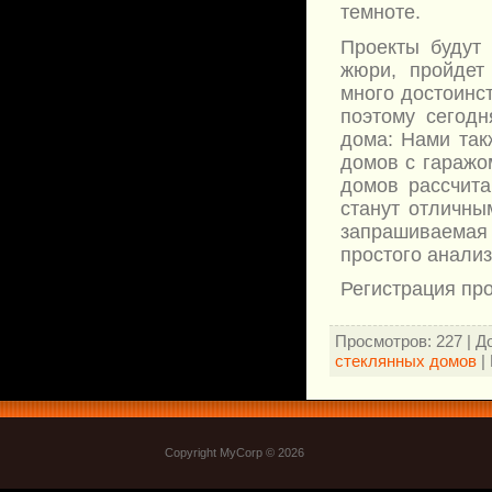
темноте.
Проекты будут 
жюри, пройдет 
много достоинс
поэтому сегодн
дома: Нами так
домов с гаражо
домов рассчит
станут отличны
запрашиваемая 
простого анализ
Регистрация про
Просмотров
: 227 |
Д
стеклянных домов
|
Copyright MyCorp © 2026