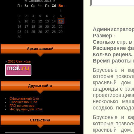
«
Сентябрь 2013
»
Пн
Вт
Ср
Чт
Пт
Сб
Вс
1
2
3
4
5
6
7
8
9
10
11
12
13
14
15
16
17
18
19
20
21
22
Администратор
23
24
25
26
27
28
29
Размер -
30
Сколько стр. в
Расширение фа
Архив записей
Кол-во реценз.
Время работы н
2013 Сентябрь
Брусовые и ка
которые позвол
красивый дом
Друзья сайта
андроиды с раз
проектировщика
Официальный блог
несколько маш
Сообщество uCoz
FAQ по системе
осадков, попада
Инструкции для uCoz
Брусовые и ка
Статистика
которые позвол
красивый дом