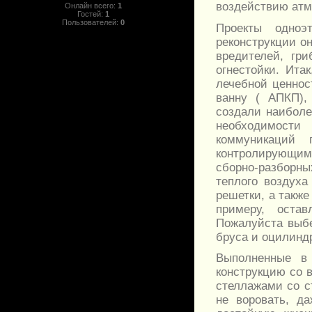
воздействию атм
Онлайн всего:
1
Гостей:
1
Пользователей:
0
Проекты одно
реконструкции он
вредителей, гр
огнестойки. Ита
лечебной ценнос
ванну ( АПКП),
создали наиболе
необходимост
коммуникаций 
контролирующим
сборно-разборны
теплого воздуха
решетки, а также
примеру, остав
Пожалуйста выб
бруса и оцилинд
Выполненные в
конструкцию со 
стеллажами со с
не воровать, д