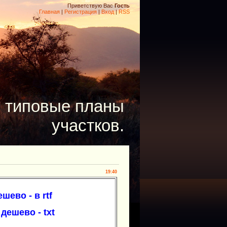
Приветствую Вас
Гость
Главная
|
Регистрация
|
Вход
|
RSS
- типовые планы
участков.
19:40
ево - в rtf
дешево - txt