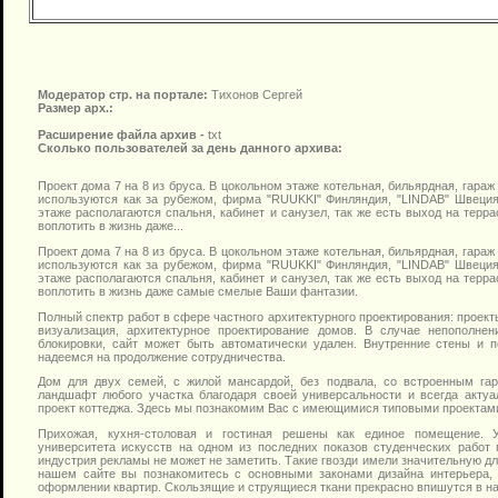
Модератор стр. на портале:
Тихонов Сергей
Размер арх.:
Расширение файла архив -
txt
Сколько пользователей за день данного архива:
Проект дома 7 на 8 из бруса. В цокольном этаже котельная, бильярдная, гара
используются как за рубежом, фирма "RUUKKI" Финляндия, "LINDAB" Швеция
этаже располагаются спальня, кабинет и санузел, так же есть выход на терра
воплотить в жизнь даже...
Проект дома 7 на 8 из бруса. В цокольном этаже котельная, бильярдная, гара
используются как за рубежом, фирма "RUUKKI" Финляндия, "LINDAB" Швеция
этаже располагаются спальня, кабинет и санузел, так же есть выход на терра
воплотить в жизнь даже самые смелые Ваши фантазии.
Полный спектр работ в сфере частного архитектурного проектирования: проект
визуализация, архитектурное проектирование домов. В случае непополне
блокировки, сайт может быть автоматически удален. Внутренние стены и п
надеемся на продолжение сотрудничества.
Дом для двух семей, с жилой мансардой, без подвала, со встроенным га
ландшафт любого участка благодаря своей универсальности и всегда актуа
проект коттеджа. Здесь мы познакомим Вас с имеющимися типовыми проектам
Прихожая, кухня-столовая и гостиная решены как единое помещение. Уч
университета искусств на одном из последних показов студенческих работ
индустрия рекламы не может не заметить. Такие гвозди имели значительную дл
нашем сайте вы познакомитесь с основными законами дизайна интерьера,
оформлении квартир. Скользящие и струящиеся ткани прекрасно впишутся в н