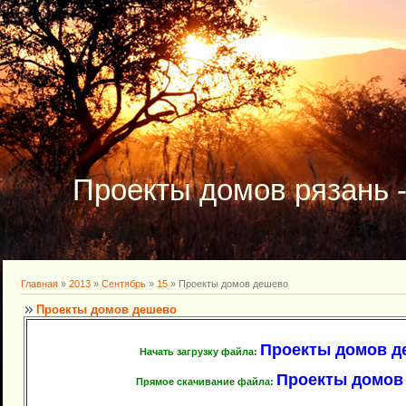
Проекты домов рязань 
Главная
»
2013
»
Сентябрь
»
15
» Проекты домов дешево
Проекты домов дешево
Проекты домов деш
Начать загрузку файла:
Проекты домов 
Прямое скачивание файла: