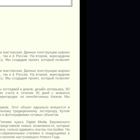
ж и мастерская. Данные конструкции широко
, так и в России. На втором, мансардном
су. Мы создадим проект, который позволит
ж и мастерская. Данные конструкции широко
, так и в России. На втором, мансардном
су. Мы создадим проект, который позволит
ы коттеджей и домов, дизайн интерьера, 3D
ния счета в течение 30 дней с момента
ерегородки -из пенобетонных блоков. Мы
ражом. Этот объект идеально впишется в
льному традиционному экстерьеру. Куплю
и и фотографиями готовых объектов.
еники курса Digital Media Берлинского
 представили новые возможности, которые
ину, сильно вдаваясь внутрь постройки. На
 современными стилями и тенденциями в
астроение наступающего Нового Года.