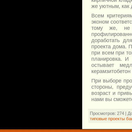
кирпичной клад
же уютным, как
Всем критерия
эконом соответ
тому же, не 
профилированно
доработать дл
проекта дома. П
при всем при то
планировка. И 
остывает мед
керамзитобетон 
При выборе про
стороны, преду
возраст и привы
нами вы сможете
Просмотров
: 274 |
Д
типовые проекты ба