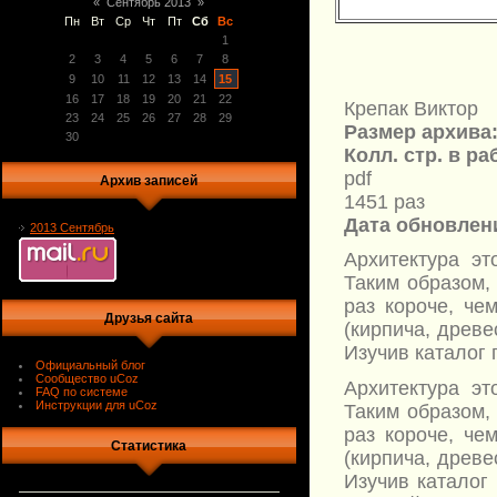
«
Сентябрь 2013
»
Пн
Вт
Ср
Чт
Пт
Сб
Вс
1
2
3
4
5
6
7
8
9
10
11
12
13
14
15
16
17
18
19
20
21
22
Крепак Виктор
23
24
25
26
27
28
29
Размер архива
30
Колл. стр. в ра
pdf
Архив записей
1451 раз
Дата обновлен
2013 Сентябрь
Архитектура эт
Таким образом,
раз короче, че
Друзья сайта
(кирпича, древе
Изучив каталог 
Официальный блог
Сообщество uCoz
Архитектура эт
FAQ по системе
Инструкции для uCoz
Таким образом,
раз короче, че
Статистика
(кирпича, древе
Изучив каталог