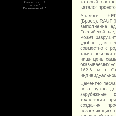
который соотв
Онлайн всего:
1
Гостей:
1
Каталог проекто
Пользователей:
0
Аналоги - KER
(Браер), RAUF 
выполнение ед
Российской Фе
может разрушит
удобны для се
совместно с ро
такие поселки 
наши цены самы
оказываемых усл
162,6 м.кв С
индивидуальном
Цементно-песча
него нужно до
зарубежные с
технологий пр
создания про
позволяющие п