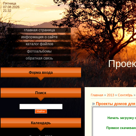
Пятница
07.08.2026
21:32
главная страница
информация о сайте
каталог файлов
фотоальбомы
обратная связь
Проек
Форма входа
Поиск
Главная
»
2013
»
Сентябрь
»
Проекты домов для
Начать загрузку
Календарь
Прямое скачиван