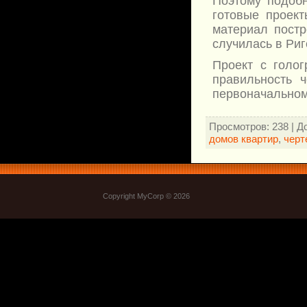
Поэтому подобн
готовые проект
материал постро
случилась в Риг
Проект с голог
правильность 
первоначальном
Просмотров
: 238 |
Д
домов квартир
,
черт
Copyright MyCorp © 2026