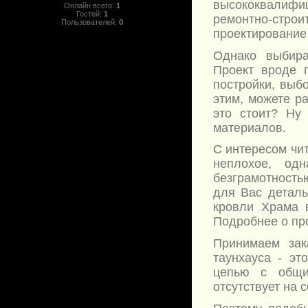
высококвалифи
Онлайн всего:
1
Гостей:
1
ремонтно-стро
Пользователей:
0
проектирование 
Однако выбира
Проект вроде 
постройки, выбо
этим, можете р
это стоит? Ну 
материалов.
С интересом чи
неплохое, од
безграмотность
для Вас деталь
кровли Храма 
Подробнее о про
Принимаем зак
таунхауса - эт
цепью с общи
отсутствует на 