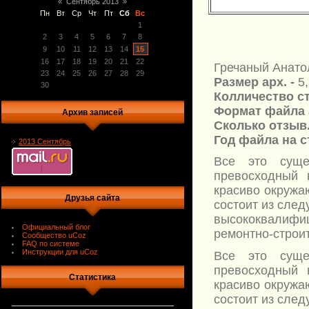
«
Сентябрь 2013
»
Пн
Вт
Ср
Чт
Пт
Сб
Вс
1
2
3
4
5
6
7
8
9
10
11
12
13
14
15
16
17
18
19
20
21
22
Гречаный Анато
23
24
25
26
27
28
29
Размер арх. -
5
30
Колличество ст
Формат файла 
Архив записей
Сколько отзыв.
Год файла на 
2013 Сентябрь
Все это суще
превосходный 
красиво окружаю
Друзья сайта
состоит из сле
высококвалифи
Официальный блог
ремонтно-строит
Сообщество uCoz
FAQ по системе
Инструкции для uCoz
Все это суще
превосходный 
Статистика
красиво окружаю
состоит из сле