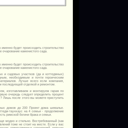
ак именно будет происходить строительство
е очарование каменистого сада.
ак именно будет происходить строительство
е очарование каменистого сада.
х и садовых участков (да и коттеджных)
дным, необходимым и почти героическим
атериалов. Лучше всего если компания,
и последующей отделкой и ремонтом.
ем, изготавливаем и монтируем гараж по
ервую очередь следует определить процент
х? Лишь после этого вы можете приступить
жных домов до 200 Проект дома шевалье.
ттедж-таунхаус на 4 семьи - продолжение
есть римской богини брака и семьи.
ще модно и стильно. Востребованный (как
лений тоже не стоит на месте. Если у вас
роших, ответственных строителей, дающих