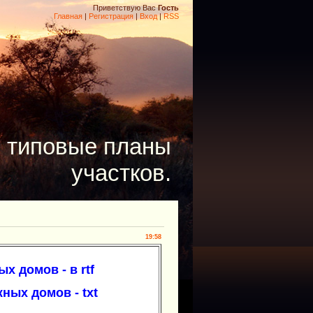
Приветствую Вас
Гость
Главная
|
Регистрация
|
Вход
|
RSS
- типовые планы
участков.
19:58
 домов - в rtf
ных домов - txt