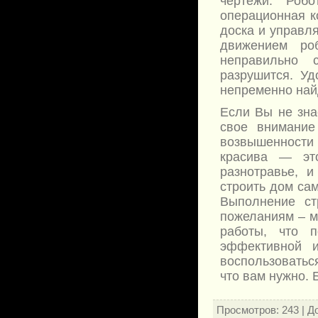
чертежи. Робо
операционная к
доска и управл
движением ро
неправильно 
разрушится. Уд
непременно найд
Если Вы не зна
свое внимание
возвышенности
красива — эт
разнотравье, 
строить дом са
Выполнение ст
пожеланиям – м
работы, что п
эффективной 
воспользоваться
что вам нужно.
Просмотров
: 243 |
Д