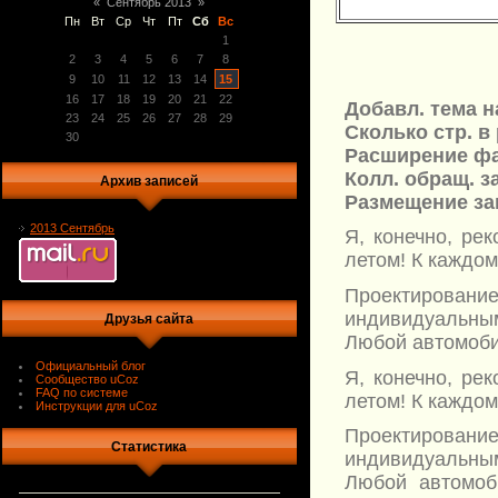
«
Сентябрь 2013
»
Пн
Вт
Ср
Чт
Пт
Сб
Вс
1
2
3
4
5
6
7
8
9
10
11
12
13
14
15
16
17
18
19
20
21
22
Добавл. тема н
23
24
25
26
27
28
29
Сколько стр. в 
30
Расширение фа
Колл. обращ. з
Архив записей
Размещение заг
2013 Сентябрь
Я, конечно, ре
летом! К каждом
Проектирова
индивидуальным
Друзья сайта
Любой автомобил
Официальный блог
Я, конечно, ре
Сообщество uCoz
FAQ по системе
летом! К каждом
Инструкции для uCoz
Проектирова
Статистика
индивидуальным
Любой автомоби