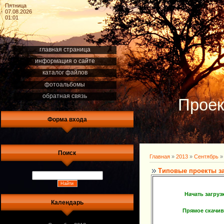
Пятница
07.08.2026
01:01
главная страница
информация о сайте
каталог файлов
фотоальбомы
обратная связь
Проек
Форма входа
Поиск
Главная
»
2013
»
Сентябрь
»
Типовые проекты з
Начать загру
Календарь
Прямое скачи