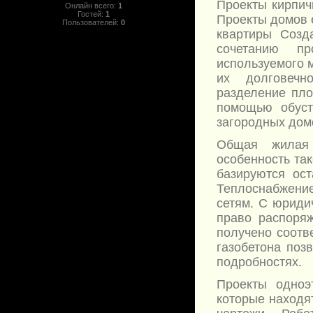
Проекты кирпич
Онлайн всего:
1
Гостей:
1
Проекты домов 
Пользователей:
0
квартиры Созд
сочетанию пр
используемого 
их долговечн
разделение пл
помощью обуст
загородных домо
Общая жилая 
особенность так
базируются ос
Теплоснабжени
сетям. С юриди
право распоря
получено соотв
газобетона поз
подробностях.
Проекты одноэ
которые находя