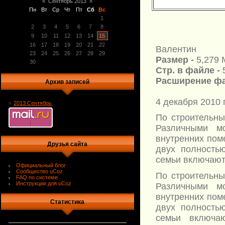
«
Сентябрь 2013
»
Пн
Вт
Ср
Чт
Пт
Сб
Вс
1
2
3
4
5
6
7
8
9
10
11
12
13
14
15
16
17
18
19
20
21
22
Валентин
23
24
25
26
27
28
29
Размер -
5,279 
30
Стр. в файле -
Расширение фа
Архив записей
4 декабря 2010 г
2013 Сентябрь
По строительны
Различными м
внутренних пом
Друзья сайта
двух полность
семьи включают 
Официальный блог
Сообщество uCoz
По строительны
FAQ по системе
Инструкции для uCoz
Различными м
внутренних пом
Статистика
двух полность
семьи включа