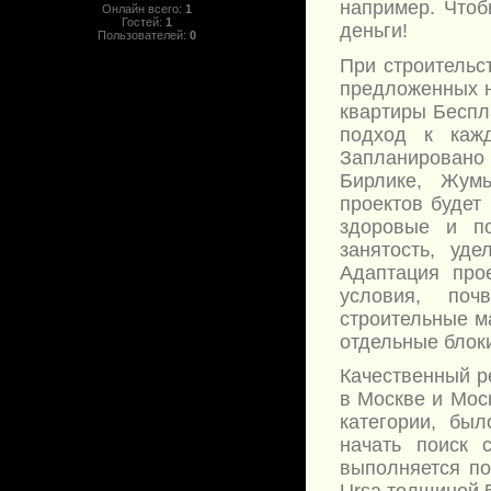
например. Чтоб
Онлайн всего:
1
Гостей:
1
деньги!
Пользователей:
0
При строительс
предложенных н
квартиры Беспл
подход к кажд
Запланировано 
Бирлике, Жумы
проектов будет 
здоровые и п
занятость, уд
Адаптация прое
условия, поч
строительные м
отдельные блоки
Качественный р
в Москве и Мос
категории, бы
начать поиск 
выполняется по