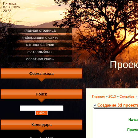
Пятница
07.08.2026
20:55
главная страница
информация о сайте
каталог файлов
фотоальбомы
обратная связь
Проек
Форма входа
Поиск
Главная
»
2013
»
Сентябрь
»
Создание 3d проект
Начат
Календарь
Прямо