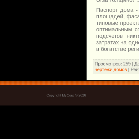
Ursa толщиной 
Паспорт дома -
площадей, фасад
типовые проект
оптимальным со
подсчетов ник
затратах на одн
в богатстве рег
Просмотров
: 259 |
Д
чертежи домов
|
Рей
Copyright MyCorp © 2026