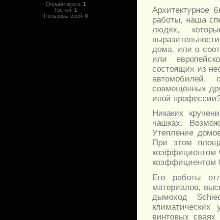
Онлайн всего:
1
Архитектурное 
Гостей:
1
Пользователей:
0
работы, наша сп
людях, котор
выразительности
дома, или о соот
или европейско
состоящих из не
автомобилей,
совмещённых дру
иной профессии
Никаких кручен
чашках. Возмож
Утепление домов
При этом площа
коэффициентом 0
коэффициентом 0
Его работы от
материалов, выс
дымоход Schi
климатических 
винтовых сваях 