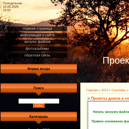
Понедельник
10.08.2026
10:03
главная страница
информация о сайте
каталог файлов
фотоальбомы
обратная связь
Проек
Форма входа
Поиск
Главная
»
2013
»
Сентябрь
»
Проекты домов и ко
Начать загрузку файл
Календарь
Прямое скачивание фа