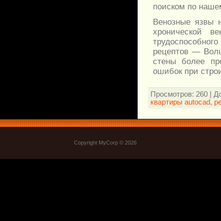
поиском по наше
Венозные язвы 
хронической ве
трудоспособного
рецептов — Волш
стены более пр
ошибок при стро
Просмотров
: 260 |
Д
квартиры autocad
,
р
Copyright MyCorp © 2026