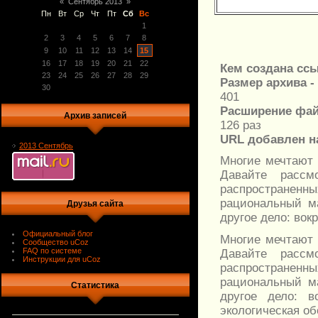
«
Сентябрь 2013
»
Пн
Вт
Ср
Чт
Пт
Сб
Вс
1
2
3
4
5
6
7
8
9
10
11
12
13
14
15
16
17
18
19
20
21
22
Кем создана ссы
23
24
25
26
27
28
29
Размер архива -
30
401
Расширение фай
Архив записей
126 раз
URL добавлен на
2013 Сентябрь
Многие мечтают 
Давайте расс
распространенн
рациональный м
Друзья сайта
другое дело: вок
Официальный блог
Многие мечтают 
Сообщество uCoz
FAQ по системе
Давайте расс
Инструкции для uCoz
распространенн
рациональный м
Статистика
другое дело: в
экологическая об