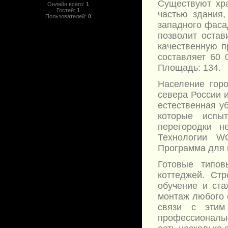
Существуют хр
Онлайн всего:
1
Гостей:
1
частью здания,
Пользователей:
0
западного фаса
позволит остав
качественную п
составляет 60 
Площадь: 134.
Население горо
севера России 
естественная у
которые испы
перегородки н
Технологии W
Программа для 
Готовые типов
коттеджей. Стр
обучение и ста
монтаж любого о
связи с этим
профессиональ