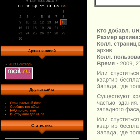
«
Сентябрь 2013
»
Пн
Вт
Ср
Чт
Пт
Сб
Вс
1
2
3
4
5
6
7
8
9
10
11
12
13
14
15
16
17
18
19
20
21
22
Кто добавл. UR
23
24
25
26
27
28
29
Размер архива
30
Колл. страниц 
архив
Архив записей
Колл. пользова
Время -
2009, 2
2013 Сентябрь
Или спуститься
квартир беспла
Запада, где по
Друзья сайта
Существуют хр
частью здания,
Официальный блог
Сообщество uCoz
западного фасад
FAQ по системе
Инструкции для uCoz
Или спуститься
квартир беспла
Статистика
Запада, где по