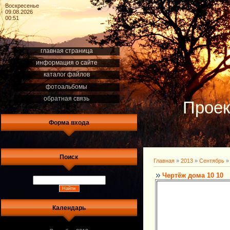
Воскресенье
09.08.2026
00:51
главная страница
информация о сайте
каталог файлов
фотоальбомы
обратная связь
Проек
Форма входа
Поиск
Главная
»
2013
»
Сентябрь
»
Чертёж дома 10 10
Календарь