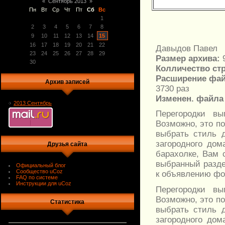
«
Сентябрь 2013
»
Пн
Вт
Ср
Чт
Пт
Сб
Вс
1
2
3
4
5
6
7
8
9
10
11
12
13
14
15
16
17
18
19
20
21
22
Давыдов Павел
23
24
25
26
27
28
29
Размер архива:
30
Колличество стр
Расширение фай
Архив записей
3730 раз
Изменен. файла
2013 Сентябрь
Перегородки вы
Возможно, это п
выбрать стиль 
загородного дом
Друзья сайта
барахолке, Вам 
выбранный разде
Официальный блог
Сообщество uCoz
к объявлению фо
FAQ по системе
Инструкции для uCoz
Перегородки вы
Возможно, это п
Статистика
выбрать стиль 
загородного дом