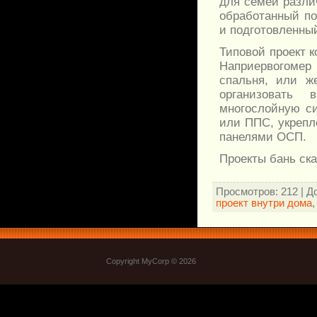
для семей разли
обработанный по
и подготовленный
Типовой проект 
Наприервогомер 
спальня, или ж
организовать
многослойную си
или ППС, укрепл
панелями ОСП.
Проекты бань ска
Просмотров
: 212 |
Д
проект внутри дома
Copyright MyCorp © 2026