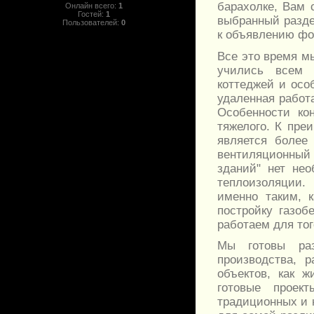
барахолке, Вам 
Онлайн всего:
1
Гостей:
1
выбранный разде
Пользователей:
0
к объявлению фо
Все это время мы
учились всем 
коттеджей и осо
удаленная работ
Особенности ко
тяжелого. К пр
является более
вентиляционный 
зданий" нет не
теплоизоляции.
именно таким, 
постройку газоб
работаем для то
Мы готовы разр
производства, 
объектов, как ж
готовые проек
традиционных и н