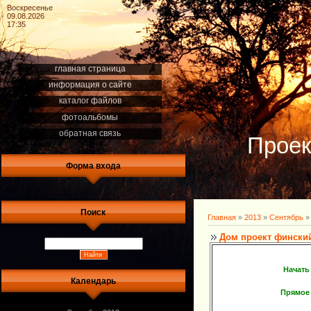
Воскресенье
09.08.2026
17:35
главная страница
информация о сайте
каталог файлов
фотоальбомы
обратная связь
Проек
Форма входа
Поиск
Главная
»
2013
»
Сентябрь
»
Дом проект фински
Начать
Календарь
Прямое