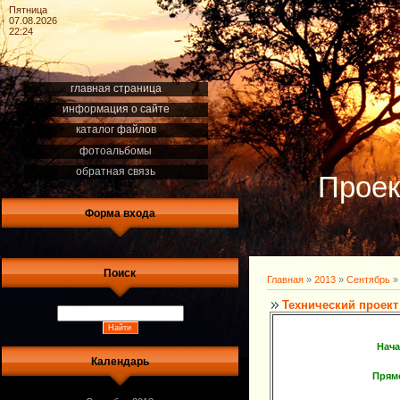
Пятница
07.08.2026
22:24
главная страница
информация о сайте
каталог файлов
фотоальбомы
обратная связь
Проек
Форма входа
Поиск
Главная
»
2013
»
Сентябрь
»
Технический проект
Нача
Календарь
Прям