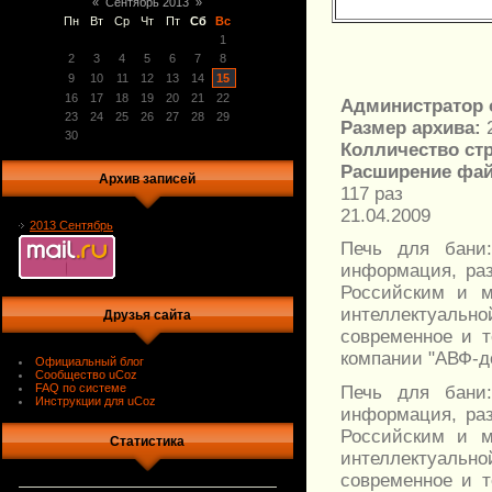
«
Сентябрь 2013
»
Пн
Вт
Ср
Чт
Пт
Сб
Вс
1
2
3
4
5
6
7
8
9
10
11
12
13
14
15
16
17
18
19
20
21
22
Администратор 
23
24
25
26
27
28
29
Размер архива:
30
Колличество стр
Расширение фай
Архив записей
117 раз
21.04.2009
2013 Сентябрь
Печь для бани
информация, раз
Российским и м
интеллектуальн
Друзья сайта
современное и т
компании "АВФ-до
Официальный блог
Сообщество uCoz
FAQ по системе
Печь для бани
Инструкции для uCoz
информация, раз
Российским и м
Статистика
интеллектуальн
современное и т