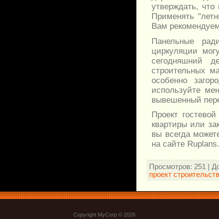
утверждать, что
Применять "летн
Вам рекомендуем
Панельные рад
циркуляции могу
сегодняшний д
строительных м
особенно загор
используйте ме
вывешенный пере
Проект гостевой
квартиры или за
вы всегда может
на сайте Ruplans
Просмотров
: 251 |
Д
проект строительст
Copyright MyCorp © 2026