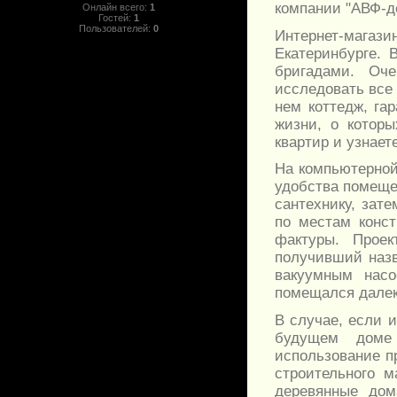
компании "АВФ-д
Онлайн всего:
1
Гостей:
1
Пользователей:
0
Интернет-магаз
Екатеринбурге.
бригадами. Оче
исследовать все 
нем коттедж, гар
жизни, о котор
квартир и узнает
На компьютерной
удобства помеще
сантехнику, зат
по местам конс
фактуры. Прое
получивший назв
вакуумным нас
помещался далек
В случае, если 
будущем доме 
использование п
строительного 
деревянные дом