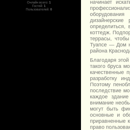
начинает иска
Онлайн всего:
1
Гостей:
1
профессионали
Пользователей:
0
оборудования
дизайнерские
определиться, 
коттедж. Подпор
террасы, чтобы
Туапсе — Дом н
района Краснода
Благодаря этой
такого бруса м
качественные п
разработку ин
Поэтому пенобл
последствие мо
каждое здание
внимание необ
могут быть фин
основные и об
приравненные к
право пользован