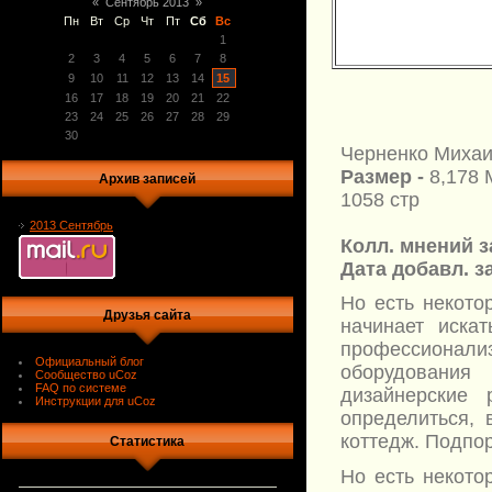
«
Сентябрь 2013
»
Пн
Вт
Ср
Чт
Пт
Сб
Вс
1
2
3
4
5
6
7
8
9
10
11
12
13
14
15
16
17
18
19
20
21
22
23
24
25
26
27
28
29
30
Черненко Миха
Размер -
8,178 
Архив записей
1058 стр
2013 Сентябрь
Колл. мнений з
Дата добавл. за
Но есть некото
Друзья сайта
начинает иска
профессионали
Официальный блог
оборудования
Сообщество uCoz
FAQ по системе
дизайнерские
Инструкции для uCoz
определиться, 
коттедж. Подпор
Статистика
Но есть некото