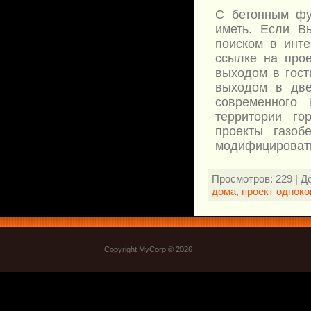
С бетонным фу
иметь. Если В
поиском в инт
ссылке на прое
выходом в гост
выходом в две
современного
территории го
проекты газоб
модифицировать
Просмотров
: 229 |
Д
дома
,
проект одноко
Copyright MyCorp © 2026