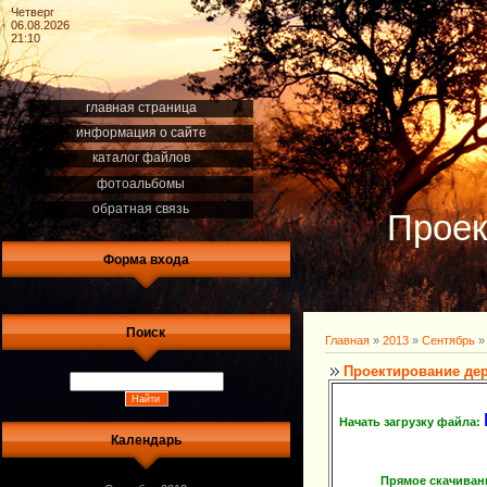
Четверг
06.08.2026
21:10
главная страница
информация о сайте
каталог файлов
фотоальбомы
обратная связь
Проек
Форма входа
Поиск
Главная
»
2013
»
Сентябрь
»
Проектирование де
Начать загрузку файла:
Календарь
Прямое скачиван