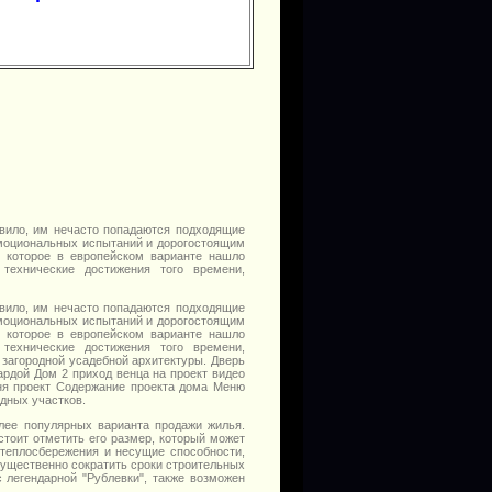
авило, им нечасто попадаются подходящие
эмоциональных испытаний и дорогостоящим
, которое в европейском варианте нашло
технические достижения того времени,
авило, им нечасто попадаются подходящие
эмоциональных испытаний и дорогостоящим
, которое в европейском варианте нашло
технические достижения того времени,
загородной усадебной архитектуры. Дверь
ардой Дом 2 приход венца на проект видео
ня проект Содержание проекта дома Меню
дных участков.
лее популярных варианта продажи жилья.
стоит отметить его размер, который может
 теплосбережения и несущие способности,
существенно сократить сроки строительных
 легендарной "Рублевки", также возможен