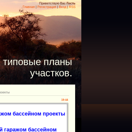
Приветствую Вас
Гость
Главная
|
Регистрация
|
Вход
|
RSS
- типовые планы
участков.
роекты
19:44
ажом бассейном проекты
й гаражом бассейном