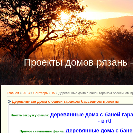
Проекты домов рязань 
Главная
»
2013
»
Сентябрь
»
15
» Деревянные дома с баней гаражом бассейном п
Деревянные дома с баней гаражом бассейном проекты
Деревянные дома с баней гар
Начать загрузку файла:
- в rtf
Деревянные дома с бане
Прямое скачивание файла: