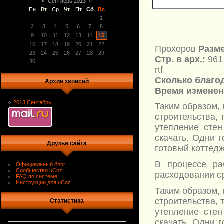
«
Сентябрь 2013
»
Пн
Вт
Ср
Чт
Пт
Сб
Вс
1
2
3
4
5
6
7
8
9
10
11
12
13
14
15
16
17
18
19
20
21
22
Прохоров
Разме
23
24
25
26
27
28
29
Стр. в арх.:
961
30
rtf
Сколько благод
Архив записей
Время изменен
2013 Сентябрь
Таким образом,
строительства, 
утепление стен
скачать. Одни 
Друзья сайта
готовый коттедж
В процессе ра
Официальный блог
Сообщество uCoz
расходовании ср
FAQ по системе
Инструкции для uCoz
Таким образом,
строительства, 
Статистика
утепление стен
скачать. Одни 