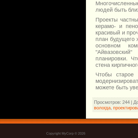
Многочисленны
людей быть бли
Проекты частны
керамо- и пено
красивый и про
план будущего 
основном ком
"Айвазовский"
планировки. Ч
стена кирпичног
Чтобы старое 
модернизироват
можете быть уве
Просмотров
: 244 |
Д
вологда
,
проектиров
Copyright MyCorp © 2026