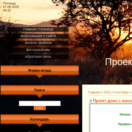
Пятница
07.08.2026
09:42
главная страница
информация о сайте
каталог файлов
фотоальбомы
обратная связь
Проек
Форма входа
Поиск
Главная
»
2013
»
Сентябрь
»
Проект дома с манс
Начать
Календарь
Прямое 