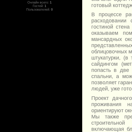
Онлайн всего:
1
готовый коттедж
Гостей:
1
Пользователей:
0
В процессе ра
расходовании 
гостиной стена
оказываем по
мансардных ок
представленных
облицовочных м
штукатурки, (в
сайдингом (ме
попасть в две 
спальни, а мо
позволяет гаран
людей, уже гото
Проект дачног
проживания н
ориентируют окн
Мы также пре
строительной
включающая бла