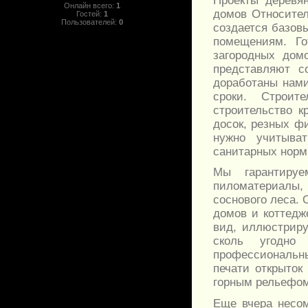
Проекты деревя
Онлайн всего:
1
домов Относител
Гостей:
1
Пользователей:
0
создается базов
помещениям. Го
загородных дом
представляют 
доработаны нами
сроки. Строит
строительство к
досок, резных ф
нужно учитыва
санитарных норм
Мы гарантиру
пиломатериалы,
соснового леса. 
домов и коттедж
вид, иллюстрир
сколь угодн
профессиональны
печати открыток
горным рельефом
Еще вчера несо