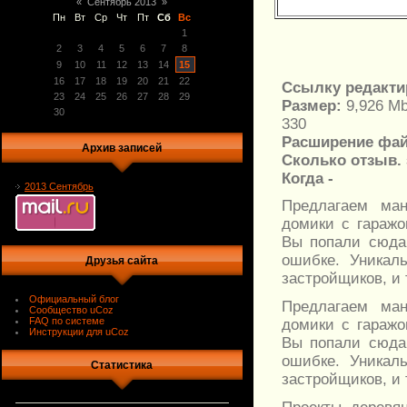
«
Сентябрь 2013
»
Пн
Вт
Ср
Чт
Пт
Сб
Вс
1
2
3
4
5
6
7
8
9
10
11
12
13
14
15
16
17
18
19
20
21
22
Ссылку редакти
23
24
25
26
27
28
29
Размер:
9,926 M
30
330
Расширение фа
Архив записей
Сколько отзыв. 
Когда -
2013 Сентябрь
Предлагаем ман
домики с гаражо
Вы попали сюда 
ошибке. Уникал
Друзья сайта
застройщиков, и 
Официальный блог
Предлагаем ман
Сообщество uCoz
FAQ по системе
домики с гаражо
Инструкции для uCoz
Вы попали сюда 
ошибке. Уникал
Статистика
застройщиков, и 