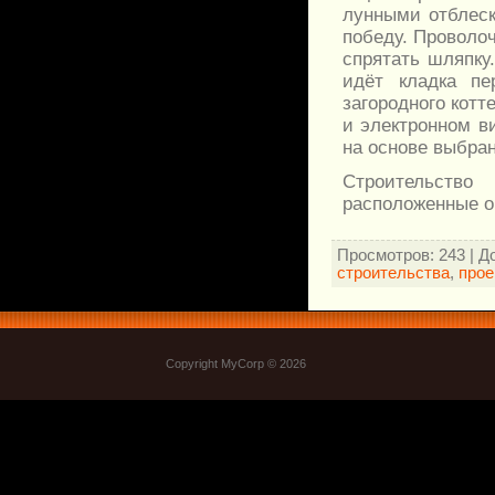
лунными отблеск
победу. Проволоч
спрятать шляпку
идёт кладка пе
загородного котт
и электронном в
на основе выбран
Строительств
расположенные о
Просмотров
: 243 |
Д
строительства
,
прое
Copyright MyCorp © 2026