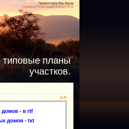
Приветствую Вас
Гость
Главная
|
Регистрация
|
Вход
|
RSS
- типовые планы
участков.
21:33
омов - в rtf
х домов - txt