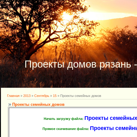
Проекты домов рязань 
Главная
»
2013
»
Сентябрь
»
15
» Проекты семейных домов
Проекты семейных домов
Проекты семейных д
Начать загрузку файла:
Проекты семейны
Прямое скачивание файла: