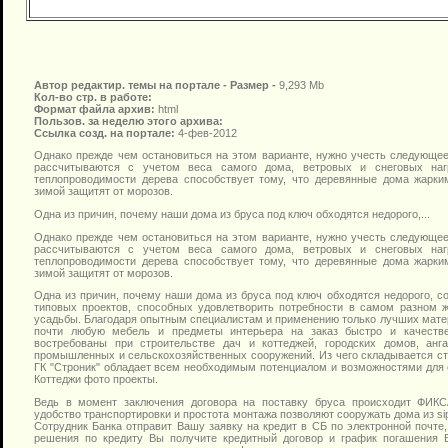
Автор редактир. темы на портале -
Размер -
9,293 Mb
Кол-во стр. в работе:
Формат файла архив:
html
Пользов. за неделю этого архива:
Ссылка созд. на портале:
4-фев-2012
Однако прежде чем остановиться на этом варианте, нужно учесть следующее
рассчитываются с учетом веса самого дома, ветровых и снеговых наг
теплопроводимости дерева способствует тому, что деревянные дома жарки
зимой защитят от морозов.
Одна из причин, почему наши дома из бруса под ключ обходятся недорого,...
Однако прежде чем остановиться на этом варианте, нужно учесть следующее
рассчитываются с учетом веса самого дома, ветровых и снеговых наг
теплопроводимости дерева способствует тому, что деревянные дома жарки
зимой защитят от морозов.
Одна из причин, почему наши дома из бруса под ключ обходятся недорого, со
типовых проектов, способных удовлетворить потребности в самом разном ж
усадьбы. Благодаря опытным специалистам и применению только лучших матер
почти любую мебель и предметы интерьера на заказ быстро и качеств
востребованы при строительстве дач и коттеджей, городских домов, анг
промышленных и сельскохозяйственных сооружений. Из чего складывается ст
ГК "Строник" обладает всем необходимым потенциалом и возможностями для 
Коттеджи фото проекты.
Ведь в момент заключения договора на поставку бруса происходит ФИ
удобство транспортировки и простота монтажа позволяют сооружать дома из si
Сотрудник Банка отправит Вашу заявку на кредит в СБ по электронной почте
решения по кредиту Вы получите кредитный договор и график погашения В