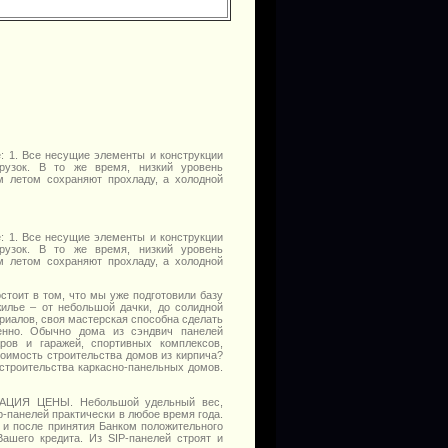
: 1. Все несущие элементы и конструкции
рузок. В то же время, низкий уровень
м летом сохраняют прохладу, а холодной
: 1. Все несущие элементы и конструкции
рузок. В то же время, низкий уровень
м летом сохраняют прохладу, а холодной
стоит в том, что мы уже подготовили базу
илье – от небольшой дачки, до солидной
иалов, своя мастерская способна сделать
енно. Обычно дома из сэндвич панелей
аров и гаражей, спортивных комплексов,
оимость строительства домов из кирпича?
строительства каркасно-панельных домов.
КСАЦИЯ ЦЕНЫ. Небольшой удельный вес,
p-панелей практически в любое время года.
, и после принятия Банком положительного
ашего кредита. Из SIP-панелей строят и