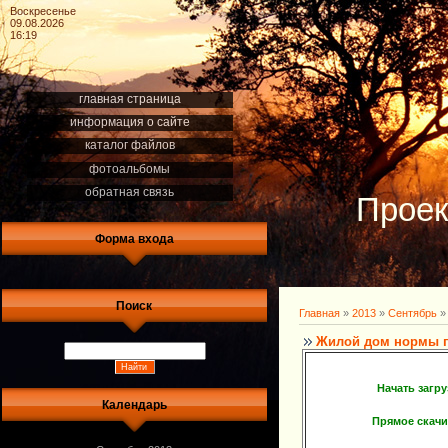
Воскресенье
09.08.2026
16:19
главная страница
информация о сайте
каталог файлов
фотоальбомы
обратная связь
Проек
Форма входа
Поиск
Главная
»
2013
»
Сентябрь
»
Жилой дом нормы 
Начать загр
Календарь
Прямое скач