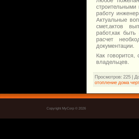
любое пожелан
строительными 
работу инженер
Актуальные воп
смет,актов вы
работ,как быть
расчет необх
документации.
Как говорится,
владельцев.
Просмотров
: 225 |
Д
отопление дома чер
Copyright MyCorp © 2026