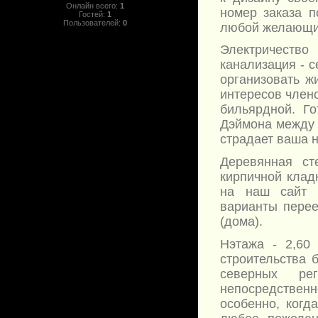
Онлайн всего:
1
номер заказа п
Гостей:
1
Пользователей:
0
любой желающий
Электричество 
канализация - 
организовать ж
интересов член
бильярдной. Г
Дэймона между с
страдает ваша 
Деревянная ст
кирпичной клад
на наш сайт 
варианты перее
(дома).
Нэтажа - 2,60
строительства 
северных рег
непосредственн
особенно, когд