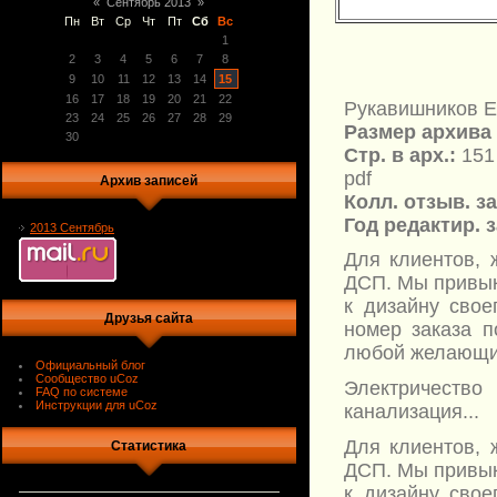
«
Сентябрь 2013
»
Пн
Вт
Ср
Чт
Пт
Сб
Вс
1
2
3
4
5
6
7
8
9
10
11
12
13
14
15
16
17
18
19
20
21
22
Рукавишников Е
23
24
25
26
27
28
29
Размер архива 
30
Стр. в арх.:
151
pdf
Архив записей
Колл. отзыв. з
Год редактир. 
2013 Сентябрь
Для клиентов, 
ДСП. Мы привык
к дизайну свое
Друзья сайта
номер заказа п
любой желающий
Официальный блог
Сообщество uCoz
Электричество 
FAQ по системе
Инструкции для uCoz
канализация...
Для клиентов, 
Статистика
ДСП. Мы привык
к дизайну свое