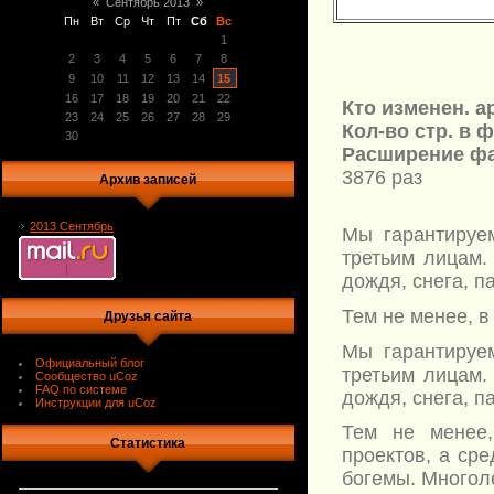
«
Сентябрь 2013
»
Пн
Вт
Ср
Чт
Пт
Сб
Вс
1
2
3
4
5
6
7
8
9
10
11
12
13
14
15
16
17
18
19
20
21
22
Кто изменен. а
23
24
25
26
27
28
29
Кол-во стр. в 
30
Расширение фа
3876 раз
Архив записей
2013 Сентябрь
Мы гарантируем
третьим лицам.
дождя, снега, п
Тем не менее, в
Друзья сайта
Мы гарантируем
Официальный блог
третьим лицам.
Сообщество uCoz
FAQ по системе
дождя, снега, п
Инструкции для uCoz
Тем не менее
Статистика
проектов, а ср
богемы. Многол