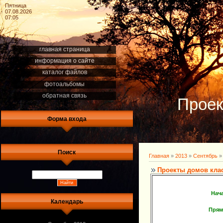
Пятница
07.08.2026
07:05
главная страница
информация о сайте
каталог файлов
фотоальбомы
обратная связь
Проек
Форма входа
Поиск
Главная
»
2013
»
Сентябрь
»
Проекты домов кла
Нач
Календарь
Прям