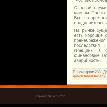
"мостиков холод
Основой служи
камнем. Проект
Вы по-прежне
предварительны
На рынке суще
есть хорошие с
пренебрежения
последствия :
(трещины в ф
финансовые зат
аварийности.
Просмотров
: 238 |
Д
домов владивосток
,
Copyright MyCorp © 2026