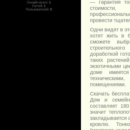
— гарантия то
Онлайн всего:
1
Гостей:
1
стоимости,
Пользователей:
0
профессиональ
провести тщате
Одни видят в эт
хотят жить в 
сможете выбр
строительног
доработкой гот
таких растени
экзотичными цв
доме имеетс
техническими
помещениями.
Скачать беспла
Дом и семейн
составляет 180
значит теплопо
закладывается 
кровлю. Тонк