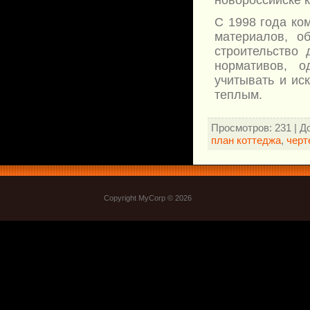
новороссийске 
С 1998 года ко
материалов, о
строительство
нормативов, 
учитывать и ис
теплым.
Просмотров
: 231 |
Д
план коттеджа
,
черт
Copyright MyCorp © 2026