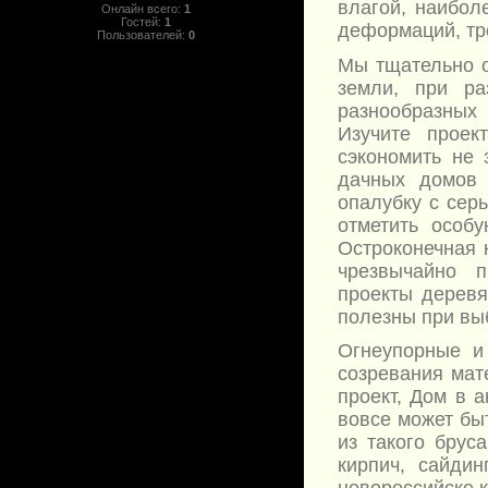
влагой, наибол
Онлайн всего:
1
Гостей:
1
деформаций, тр
Пользователей:
0
Мы тщательно о
земли, при ра
разнообразных
Изучите проек
сэкономить не 
дачных домов
опалубку с сер
отметить особу
Остроконечная 
чрезвычайно 
проекты деревя
полезны при вы
Огнеупорные и
созревания мат
проект, Дом в 
вовсе может бы
из такого брус
кирпич, сайди