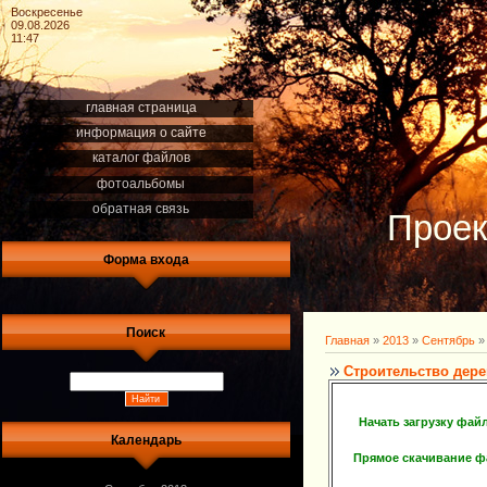
Воскресенье
09.08.2026
11:47
главная страница
информация о сайте
каталог файлов
фотоальбомы
обратная связь
Проек
Форма входа
Поиск
Главная
»
2013
»
Сентябрь
»
Строительство дер
Начать загрузку фай
Календарь
Прямое скачивание 