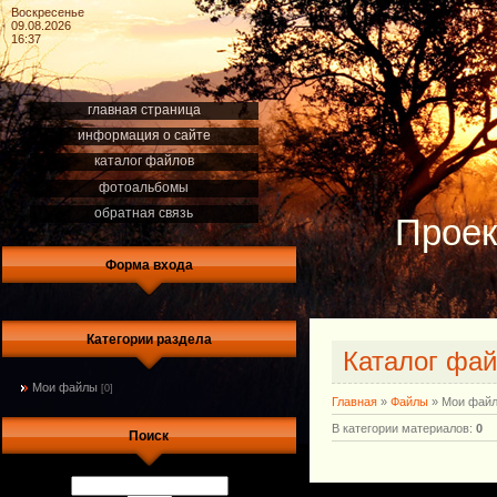
Воскресенье
09.08.2026
16:37
главная страница
информация о сайте
каталог файлов
фотоальбомы
обратная связь
Проек
Форма входа
Категории раздела
Каталог фа
Мои файлы
[0]
Главная
»
Файлы
» Мои фай
В категории материалов
:
0
Поиск